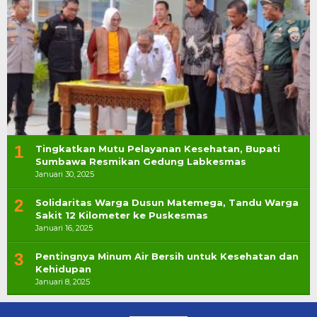
1
Tingkatkan Mutu Pelayanan Kesehatan, Bupati
Sumbawa Resmikan Gedung Labkesmas
Januari 30, 2025
2
Solidaritas Warga Dusun Matemega, Tandu Warga
Sakit 12 Kilometer ke Puskesmas
Januari 16, 2025
3
Pentingnya Minum Air Bersih untuk Kesehatan dan
Kehidupan
Januari 8, 2025