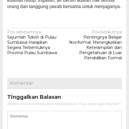
kualitas hidup. Ingatlah, air bersih adalah hak semua
orang dan tanggung jawab bersama untuk menjaganya.
Navigasi
Pos sebelumnya
Pos berikutnya
Sejumlah Tokoh di Pulau
Pentingnya Belajar
pos
Sumbawa Harapkan
Nonformal: Meningkatkan
Segera Terbentuknya
Keterampilan dan
Provinsi Pulau Sumbawa
Pengetahuan di Luar
Pendidikan Formal
Komentar
Tinggalkan Balasan
Alamat email Anda tidak akan dipublikasikan.
Ruas yang wajib ditandai
*