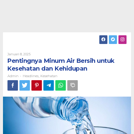
Oleh
Januari 8, 2025
Admin
Pentingnya Minum Air Bersih untuk
Kesehatan dan Kehidupan
Admin
Headlines
Kesehatan
-
,