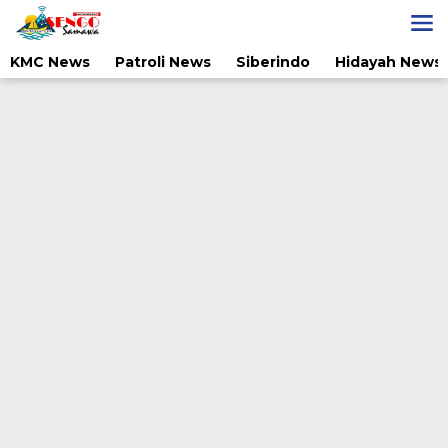
Lewati
ke
konten
KMC News
Patroli News
Siberindo
Hidayah News