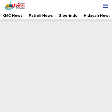
Lewati
ke
konten
KMC News
Patroli News
Siberindo
Hidayah News