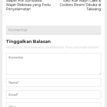
Saliper Ate Sumbawa:
Toko Kue Adlyn Cake &
pos
Wajah Rekreasi yang Perlu
Cookies Resmi Dibuka di
Penyelamatan
Taliwang
Komentar
Tinggalkan Balasan
Alamat email Anda tidak akan dipublikasikan.
Ruas yang wajib ditandai
*