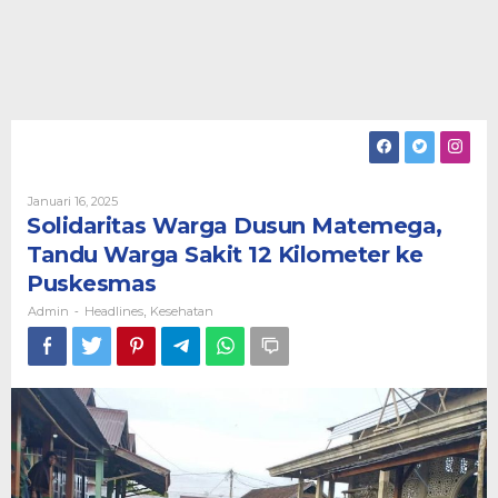
Oleh
Januari 16, 2025
Admin
Solidaritas Warga Dusun Matemega,
Tandu Warga Sakit 12 Kilometer ke
Puskesmas
Admin
Headlines
Kesehatan
-
,