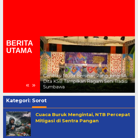
BERITA
UTAMA
Piala Dunia,
Generasi Muda Bersinar, Panggung SA
la KSB dan
Dita KSB Tampilkan Ragam Seni Tradisi
«
»
g Meriah
Sumbawa
Kategori:
Sorot
Cuaca Buruk Mengintai, NTB Percepat
Mitigasi di Sentra Pangan